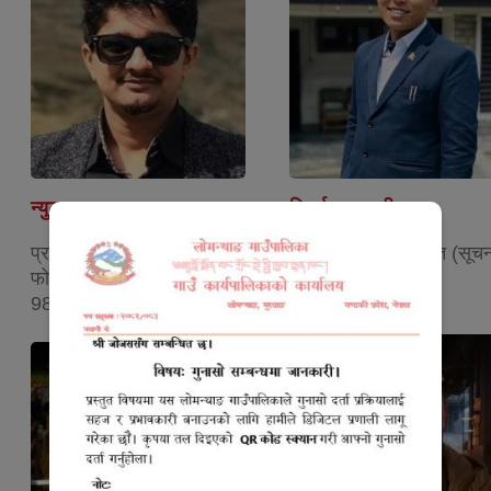
न्युटन लम्साल
निदर्शन थकाली
प्रमुख प्रशासकीय अधिकृत
सूचना प्रविधि अधिकृत (सूच
फोन:
फोन:
9857630330
9849285118