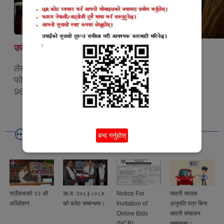
उज्वल चापागाईं
कर्म नाम्ङग्याल गुरुङ
लेखा प्रमुख
गाउँपालिका प्रवक्ता
फोन:
फोन:
9857651508
9848252923
बन्द गर्नुहोस्
गाउँसभाको २२ औ
आ.व. २०८३।०८४
Notice For
सवारी चालक
अधिवेशन
को बजेट सम्बन्धमा।
Invitation of
अनुमति पत्र बिना
Online Bids
सवारी संचालन
(NCB)
सम्बन्धमा।