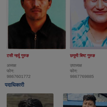
टसी न्हर्वु गुरुङ
छयुमी बिष्ट गुरुङ
अध्यक्ष
उपाध्यक्ष
फोन:
फोन:
9867601772
9867769885
पदाधिकारी