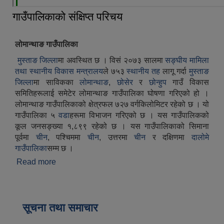
गाउँपालिकाको संक्षिप्त परिचय
लोमान्थाङ गाउँपालिका
मुस्ताङ जिल्ला
मा अवस्थित छ । विसं २०७३ सालमा
सङ्घीय मामिला
तथा स्थानीय विकास मन्त्रालय
ले ७५३
स्थानीय तह
लागू गर्दा
मुस्ताङ
जिल्ला
मा साविकका
लोमान्थाङ
,
छोसेर
र
छोन्हुप
गाउँ विकास
समितिहरूलाई समेटेर लोमान्थाङ गाउँपालिका घोषणा गरिएको हो ।
लोमान्थाङ गाउँपालिकाको क्षेत्रफल ७२७ वर्गकिलोमिटर रहेको छ । यो
गाउँपालिका ५
वडा
हरूमा विभाजन गरिएको छ । यस गाउँपालिकको
कूल जनसङ्ख्या १,८९९ रहेको छ । यस गाउँपालिकाको सिमाना
पूर्वमा
चीन
, पश्चिममा
चीन
, उत्तरमा
चीन
र दक्षिणमा
दालोमे
गाउँपालिका
सम्म छ ।
Read more
about गाउँपालिकाको संक्षिप्त परिचय
सूचना तथा समाचार