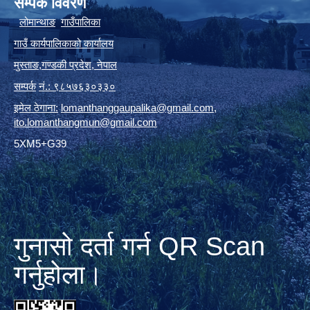
सम्पर्क विवरण
लोमान्थाङ
गाउँपालिका
गाउँ कार्यपालिकाको कार्यालय
मुस्ताङ
,
गण्डकी प्रदेश
,
नेपाल
सम्पर्क
नं.: ९८५७६३०३३०
इमेल ठेगाना:
lomanthanggaupalika@gmail.com
,
ito.lomanthangmun@gmail.com
5XM5+G39
गुनासो दर्ता गर्न QR Scan
गर्नुहोला।