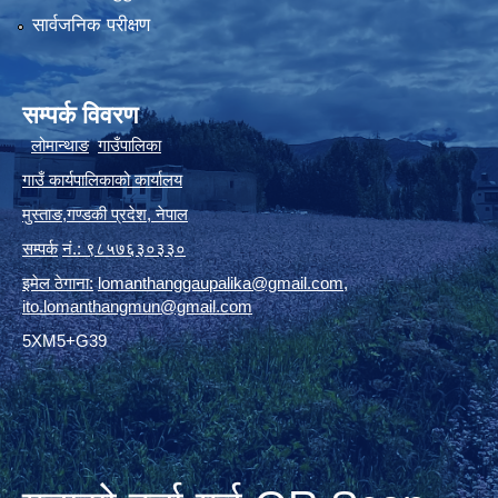
सार्वजनिक परीक्षण
सम्पर्क विवरण
लोमान्थाङ
गाउँपालिका
गाउँ कार्यपालिकाको कार्यालय
मुस्ताङ
,
गण्डकी प्रदेश
,
नेपाल
सम्पर्क
नं.: ९८५७६३०३३०
इमेल ठेगाना:
lomanthanggaupalika@gmail.com
,
ito.lomanthangmun@gmail.com
5XM5+G39