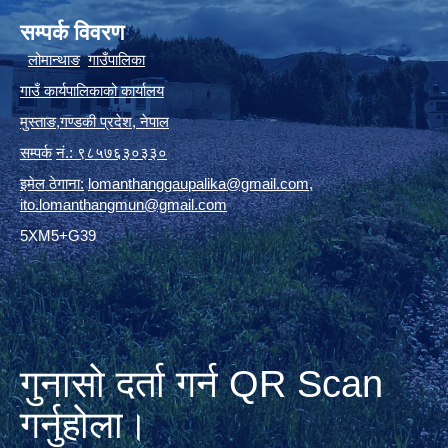
सम्पर्क विवरण
लोमान्थाङ
गाउँपालिका
गाउँ कार्यपालिकाको कार्यालय
मुस्ताङ
,
गण्डकी प्रदेश
,
नेपाल
सम्पर्क
नं.: ९८५७६३०३३०
इमेल ठेगाना:
lomanthanggaupalika@gmail.com
,
ito.lomanthangmun@gmail.com
5XM5+G39
गुनासो दर्ता गर्न QR Scan
गर्नुहोला।