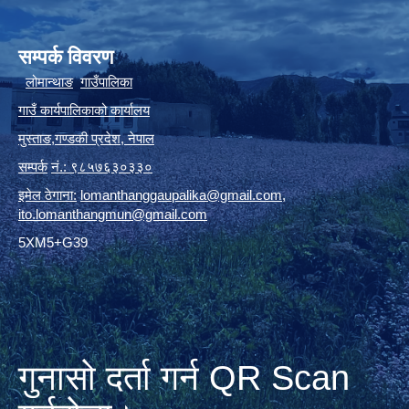
सम्पर्क विवरण
लोमान्थाङ
गाउँपालिका
गाउँ कार्यपालिकाको कार्यालय
मुस्ताङ
,
गण्डकी प्रदेश
,
नेपाल
सम्पर्क
नं.: ९८५७६३०३३०
इमेल ठेगाना:
lomanthanggaupalika@gmail.com
,
ito.lomanthangmun@gmail.com
5XM5+G39
गुनासो दर्ता गर्न QR Scan