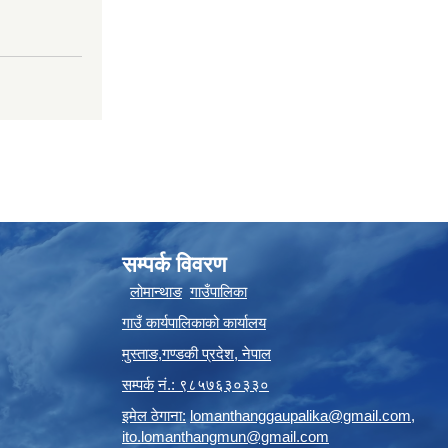
सम्पर्क विवरण
लोमान्थाङ
गाउँपालिका
गाउँ कार्यपालिकाको कार्यालय
मुस्ताङ
,
गण्डकी प्रदेश
,
नेपाल
सम्पर्क
नं.: ९८५७६३०३३०
इमेल ठेगाना:
lomanthanggaupalika@gmail.com
,
ito.lomanthangmun@gmail.com