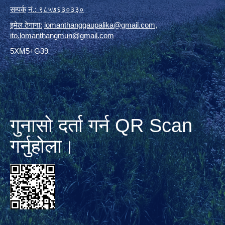
सम्पर्क
नं.: ९८५७६३०३३०
इमेल ठेगाना:
lomanthanggaupalika@gmail.com
,
ito.lomanthangmun@gmail.com
5XM5+G39
गुनासो दर्ता गर्न QR Scan
गर्नुहोला।