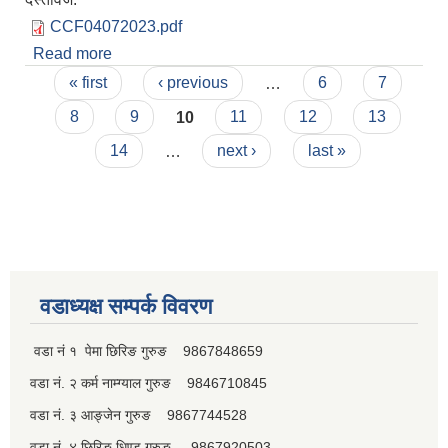
CCF04072023.pdf
Read more
about सेवा करारमा पदपूर्ती गर्ने सम्बन्धी सूचना।।।
Pages
« first
‹ previous
…
6
7
8
9
10
11
12
13
14
…
next ›
last »
वडाध्यक्ष सम्पर्क विवरण
वडा नं १ पेमा छिरिङ गुरुङ 9867848659
वडा नं. २ कर्म नाम्ग्याल गुरुङ 9846710845
वडा नं. ३ आङ्जेन गुरुङ 9867744528
वडा नं. ४ छिरिङ धिण्डु गुरुङ 9867920503