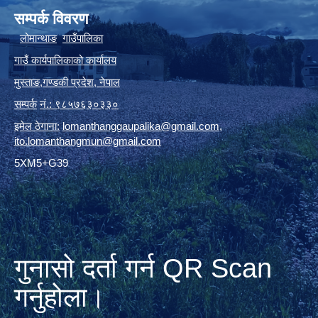
सम्पर्क विवरण
लोमान्थाङ
गाउँपालिका
गाउँ कार्यपालिकाको कार्यालय
मुस्ताङ
,
गण्डकी प्रदेश
,
नेपाल
सम्पर्क
नं.: ९८५७६३०३३०
इमेल ठेगाना:
lomanthanggaupalika@gmail.com
,
ito.lomanthangmun@gmail.com
5XM5+G39
गुनासो दर्ता गर्न QR Scan
गर्नुहोला।