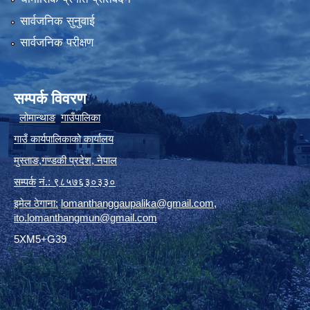
सार्वजनिक सुनुवाई
सार्वजनिक परीक्षण
सम्पर्क विवरण
लोमान्थाङ
गाउँपालिका
गाउँ कार्यपालिकाको कार्यालय
मुस्ताङ
,
गण्डकी प्रदेश
,
नेपाल
सम्पर्क
नं.: ९८५७६३०३३०
इमेल ठेगाना:
lomanthanggaupalika@gmail.com
,
ito.lomanthangmun@gmail.com
5XM5+G39