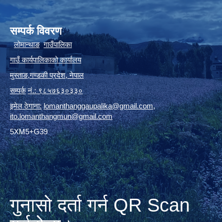
सम्पर्क विवरण
लोमान्थाङ
गाउँपालिका
गाउँ कार्यपालिकाको कार्यालय
मुस्ताङ
,
गण्डकी प्रदेश
,
नेपाल
सम्पर्क
नं.: ९८५७६३०३३०
इमेल ठेगाना:
lomanthanggaupalika@gmail.com
,
ito.lomanthangmun@gmail.com
5XM5+G39
गुनासो दर्ता गर्न QR Scan