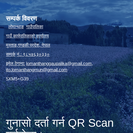
सम्पर्क विवरण
लोमान्थाङ
गाउँपालिका
गाउँ कार्यपालिकाको कार्यालय
मुस्ताङ
,
गण्डकी प्रदेश
,
नेपाल
सम्पर्क
नं.: ९८५७६३०३३०
इमेल ठेगाना:
lomanthanggaupalika@gmail.com
,
ito.lomanthangmun@gmail.com
5XM5+G39
गुनासो दर्ता गर्न QR Scan