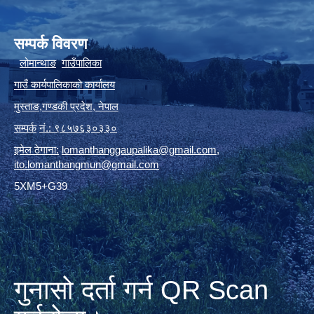
सम्पर्क विवरण
लोमान्थाङ
गाउँपालिका
गाउँ कार्यपालिकाको कार्यालय
मुस्ताङ
,
गण्डकी प्रदेश
,
नेपाल
सम्पर्क
नं.: ९८५७६३०३३०
इमेल ठेगाना:
lomanthanggaupalika@gmail.com
,
ito.lomanthangmun@gmail.com
5XM5+G39
गुनासो दर्ता गर्न QR Scan