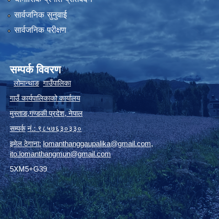
सार्वजनिक सुनुवाई
सार्वजनिक परीक्षण
सम्पर्क विवरण
लोमान्थाङ
गाउँपालिका
गाउँ कार्यपालिकाको कार्यालय
मुस्ताङ
,
गण्डकी प्रदेश
,
नेपाल
सम्पर्क
नं.: ९८५७६३०३३०
इमेल ठेगाना:
lomanthanggaupalika@gmail.com
,
ito.lomanthangmun@gmail.com
5XM5+G39