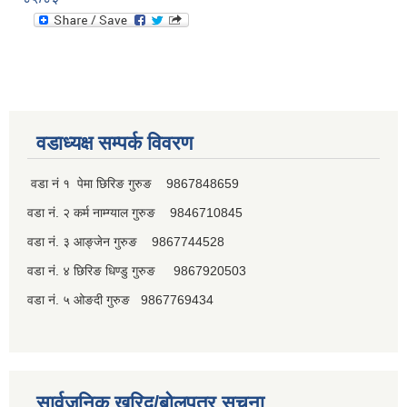
वडाध्यक्ष सम्पर्क विवरण
वडा नं १ पेमा छिरिङ गुरुङ 9867848659
वडा नं. २ कर्म नाम्ग्याल गुरुङ 9846710845
वडा नं. ३ आङ्जेन गुरुङ 9867744528
वडा नं. ४ छिरिङ धिण्डु गुरुङ 9867920503
वडा नं. ५ ओङदी गुरुङ 9867769434
सार्वजनिक खरिद/बोलपत्र सूचना