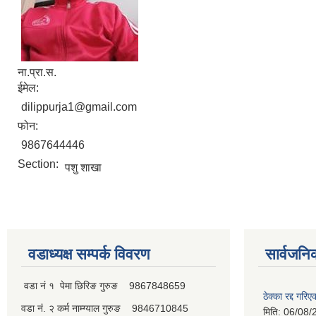
ना.प्रा.स.
ईमेल:
dilippurja1@gmail.com
फोन:
9867644446
Section:
पशु शाखा
वडाध्यक्ष सम्पर्क विवरण
सार्वजनि
वडा नं १ पेमा छिरिङ गुरुङ 9867848659
ठेक्का रद्द गरि
वडा नं. २ कर्म नाम्ग्याल गुरुङ 9846710845
मिति:
06/08/