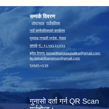
सम्पर्क विवरण
लोमान्थाङ
गाउँपालिका
गाउँ कार्यपालिकाको कार्यालय
मुस्ताङ
,
गण्डकी प्रदेश
,
नेपाल
सम्पर्क
नं.: ९८५७६३०३३०
इमेल ठेगाना:
lomanthanggaupalika@gmail.com
,
ito.lomanthangmun@gmail.com
5XM5+G39
गुनासो दर्ता गर्न QR Scan