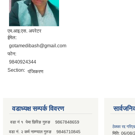
एम.आ‌इ.एस. अपरेटर
ईमेल:
gotamedibash@gmail.com
फोन:
9840924344
Section:
पंजिकरण
वडाध्यक्ष सम्पर्क विवरण
सार्वजनि
वडा नं १ पेमा छिरिङ गुरुङ 9867848659
ठेक्का रद्द गरि
वडा नं. २ कर्म नाम्ग्याल गुरुङ 9846710845
मिति:
06/08/