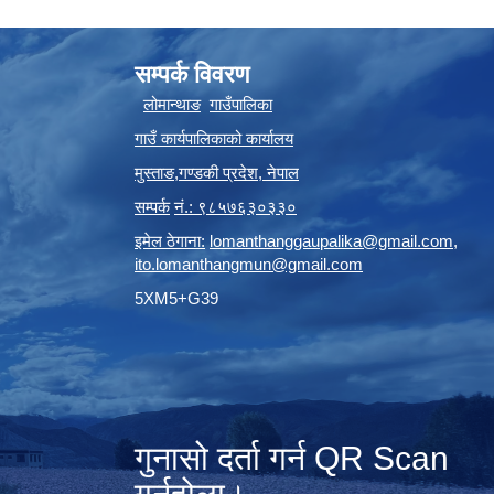
सम्पर्क विवरण
लोमान्थाङ
गाउँपालिका
गाउँ कार्यपालिकाको कार्यालय
मुस्ताङ
,
गण्डकी प्रदेश
,
नेपाल
सम्पर्क
नं.: ९८५७६३०३३०
इमेल ठेगाना:
lomanthanggaupalika@gmail.com
,
ito.lomanthangmun@gmail.com
5XM5+G39
गुनासो दर्ता गर्न QR Scan