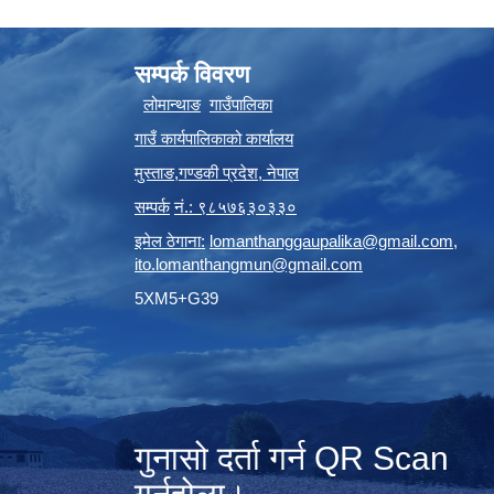
सम्पर्क विवरण
लोमान्थाङ
गाउँपालिका
गाउँ कार्यपालिकाको कार्यालय
मुस्ताङ
,
गण्डकी प्रदेश
,
नेपाल
सम्पर्क
नं.: ९८५७६३०३३०
इमेल ठेगाना:
lomanthanggaupalika@gmail.com
,
ito.lomanthangmun@gmail.com
5XM5+G39
गुनासो दर्ता गर्न QR Scan