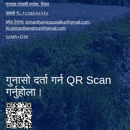
मुस्ताङ
,
गण्डकी प्रदेश
,
नेपाल
सम्पर्क
नं.: ९८५७६३०३३०
इमेल ठेगाना:
lomanthanggaupalika@gmail.com
,
ito.lomanthangmun@gmail.com
5XM5+G39
गुनासो दर्ता गर्न QR Scan
गर्नुहोला।