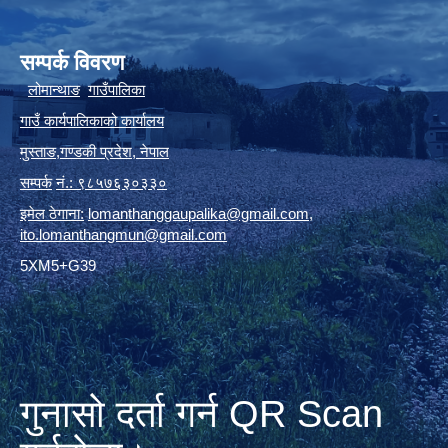
सम्पर्क विवरण
लोमान्थाङ
गाउँपालिका
गाउँ कार्यपालिकाको कार्यालय
मुस्ताङ
,
गण्डकी प्रदेश
,
नेपाल
सम्पर्क
नं.: ९८५७६३०३३०
इमेल ठेगाना:
lomanthanggaupalika@gmail.com
,
ito.lomanthangmun@gmail.com
5XM5+G39
गुनासो दर्ता गर्न QR Scan