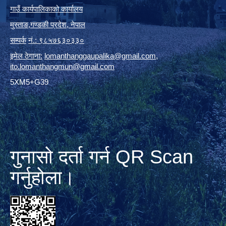
गाउँ कार्यपालिकाको कार्यालय
मुस्ताङ
,
गण्डकी प्रदेश
,
नेपाल
सम्पर्क
नं.: ९८५७६३०३३०
इमेल ठेगाना:
lomanthanggaupalika@gmail.com
,
ito.lomanthangmun@gmail.com
5XM5+G39
गुनासो दर्ता गर्न QR Scan
गर्नुहोला।