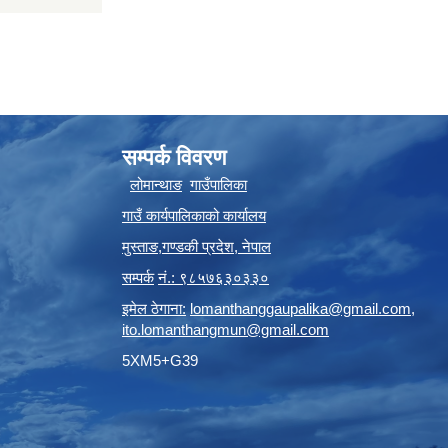
सम्पर्क विवरण
लोमान्थाङ
गाउँपालिका
गाउँ कार्यपालिकाको कार्यालय
मुस्ताङ
,
गण्डकी प्रदेश
,
नेपाल
सम्पर्क
नं.: ९८५७६३०३३०
इमेल ठेगाना:
lomanthanggaupalika@gmail.com
,
ito.lomanthangmun@gmail.com
5XM5+G39