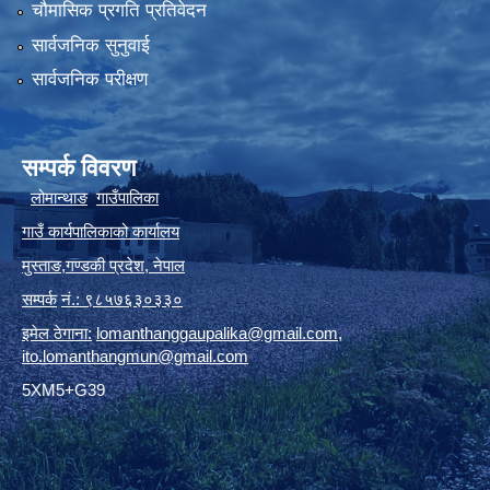
चौमासिक प्रगति प्रतिवेदन
सार्वजनिक सुनुवाई
सार्वजनिक परीक्षण
सम्पर्क विवरण
लोमान्थाङ
गाउँपालिका
गाउँ कार्यपालिकाको कार्यालय
मुस्ताङ
,
गण्डकी प्रदेश
,
नेपाल
सम्पर्क
नं.: ९८५७६३०३३०
इमेल ठेगाना:
lomanthanggaupalika@gmail.com
,
ito.lomanthangmun@gmail.com
5XM5+G39